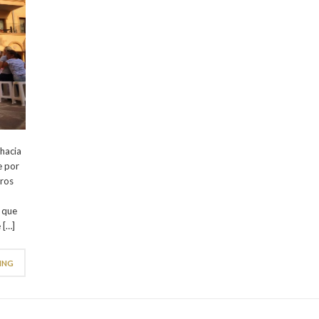
 hacia
e por
tros
 que
 […]
ING