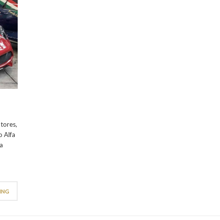
otores,
o Alfa
a
ING