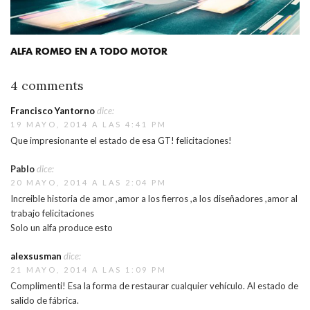
ALFA ROMEO EN A TODO MOTOR
4 comments
Francisco Yantorno
dice:
19 MAYO, 2014 A LAS 4:41 PM
Que impresionante el estado de esa GT! felicitaciones!
Pablo
dice:
20 MAYO, 2014 A LAS 2:04 PM
Increible historia de amor ,amor a los fierros ,a los diseñadores ,amor al
trabajo felicitaciones
Solo un alfa produce esto
alexsusman
dice:
21 MAYO, 2014 A LAS 1:09 PM
Complimenti! Esa la forma de restaurar cualquier vehículo. Al estado de
salido de fábrica.