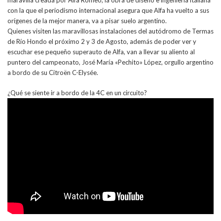
maravilla creada por Alfa Romeo, la obra de diseño e ingeniería italiana
con la que el periodismo internacional asegura que Alfa ha vuelto a sus
orígenes de la mejor manera, va a pisar suelo argentino.
Quienes visiten las maravillosas instalaciones del autódromo de Termas
de Río Hondo el próximo 2 y 3 de Agosto, además de poder ver y
escuchar ese pequeño superauto de Alfa, van a llevar su aliento al
puntero del campeonato, José María «Pechito» López, orgullo argentino
a bordo de su Citroën C-Elysée.
¿Qué se siente ir a bordo de la 4C en un circuito?