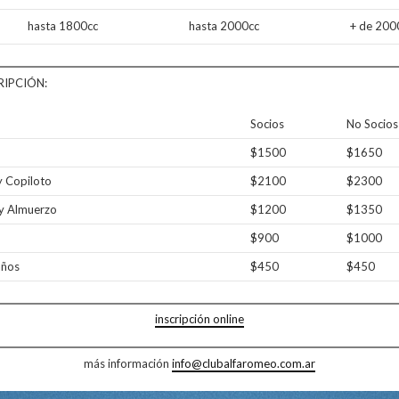
hasta 1800cc
hasta 2000cc
+ de 200
RIPCIÓN:
Socios
No Socios
$1500
$1650
y Copiloto
$2100
$2300
 y Almuerzo
$1200
$1350
$900
$1000
años
$450
$450
inscripción online
más información
info@clubalfaromeo.com.ar