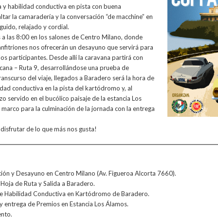
a y habilidad conductiva en pista con buena
altar la camaradería y la conversación “de macchine” en
guido, relajado y cordial.
 a las 8:00 en los salones de Centro Milano, donde
nfitriones nos ofrecerán un desayuno que servirá para
los participantes. Desde allí la caravana partirá con
ana – Ruta 9, desarrollándose una prueba de
ranscurso del viaje, llegados a Baradero será la hora de
idad conductiva en la pista del kartódromo y, al
rzo servido en el bucólico paisaje de la estancia Los
 marco para la culminación de la jornada con la entrega
disfrutar de lo que más nos gusta!
ción y Desayuno en Centro Milano (Av. Figueroa Alcorta 7660).
 Hoja de Ruta y Salida a Baradero.
e Habilidad Conductiva en Kartódromo de Baradero.
y entrega de Premios en Estancia Los Álamos.
ento.