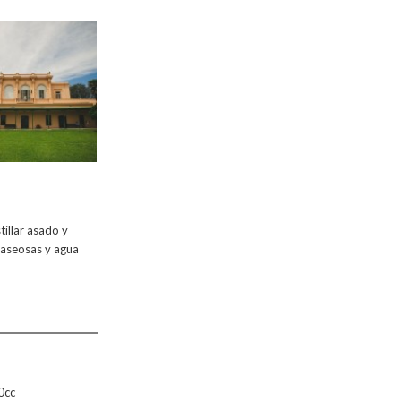
tillar asado y
gaseosas y agua
0cc