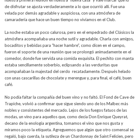
nuestra primera reunión en nuestra “nueva casa” y vale marcar que lo
de disfrutar se ajusta verdaderamente a lo que ocurrió allí. Fue una
velada por demás agradable y auspiciosa, con una atmósfera de
camaradería que hace un buen tiempo no vivíamos en el Club.
La noche estaba un poco calurosa, pero en el empedrado del Clásicos la
atmósfera acompañaba una noche sutil y agradable. Charla con amigos,
bocaditos y bebidas para “hacer hambre”, como dicen en el campo,
fueron el soporte de una reunión que se prolongó animadamente en el
comedor, donde fue servida una comida exquisita. El pechito con manta
estaba sencillamente soberbio, eclipsando a las verduritas que
acompañaban la majestad del cerdo recatadamente. Después helado
con unas cascarillas de chocolate y merengue y, para final, el café, buen
café.
No podía faltar la compañía del buen vino y no faltó. El Fond de Cave de
Trapiche, volvió a confirmar que sigue siendo uno de los Malbec más
nobles y consistentes del mercado. Lejos de los fuegos fatuos de las
modas, un vino para aquellos que, como decía Don Enrique Queyrat,
decano de la enología argentina, tomamos el vino que nos gusta y
miramos poco la etiqueta. Agreguemos que algún que otro comensal se
regaló, bajo cuerda, la sutileza de un Chardonnay de Saint Felicien, pero