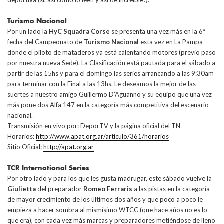
deportiva (si, así como lo leen y asi de increíble!).
Turismo Nacional
Por un lado la
HyC Squadra Corse
se presenta una vez más en la 6ª
fecha del Campeonato de
Turismo Nacional
esta vez en La Pampa
donde el piloto de mataderos ya está calentando motores (previo paso
por nuestra nueva Sede). La Clasificación está pautada para el sábado a
partir de las 15hs y para el domingo las series arrancando a las 9:30am
para terminar con la Final a las 13hs. Le deseamos la mejor de las
suertes a nuestro amigo Guillermo D’Aguanno y su equipo que una vez
más pone dos Alfa 147 en la categoría más competitiva del escenario
nacional.
Transmisión en vivo por: DeporTV y la página oficial del TN
Horarios:
http://www.apat.org.ar/articulo/361/horarios
Sitio Oficial:
http://apat.org.ar
TCR International Series
Por otro lado y para los que les gusta madrugar, este sábado vuelve la
Giulietta
del preparador
Romeo Ferraris
a las pistas en la categoría
de mayor crecimiento de los últimos dos años y que poco a poco le
empieza a hacer sombra al mismísimo WTCC (que hace años no es lo
que era), con cada vez más marcas y preparadores metiéndose de lleno