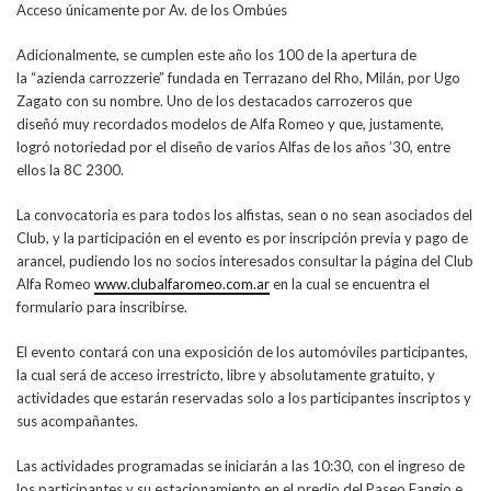
Acceso únicamente por Av. de los Ombúes
Adicionalmente, se cumplen este año los 100 de la apertura de
la “azienda carrozzerie” fundada en Terrazano del Rho, Milán, por Ugo
Zagato con su nombre. Uno de los destacados carrozeros que
diseñó muy recordados modelos de Alfa Romeo y que, justamente,
logró notoriedad por el diseño de varios Alfas de los años ’30, entre
ellos la 8C 2300.
La convocatoria es para todos los alfistas, sean o no sean asociados del
Club, y la participación en el evento es por inscripción previa y pago de
arancel, pudiendo los no socios interesados consultar la página del Club
Alfa Romeo
www.clubalfaromeo.com.ar
en la cual se encuentra el
formulario para inscribirse.
El evento contará con una exposición de los automóviles participantes,
la cual será de acceso irrestricto, libre y absolutamente gratuito, y
actividades que estarán reservadas solo a los participantes inscriptos y
sus acompañantes.
Las actividades programadas se iniciarán a las 10:30, con el ingreso de
los participantes y su estacionamiento en el predio del Paseo Fangio e