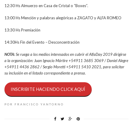
12:30 Hs Almuerzo en Casa de Cristal o “Boxes”.
13:00 Hs Mención y palabras alegóricas a ZAGATO y ALFA ROMEO
13:30 Hs Premiación
14:30Hs Fin del Evento – Desconcentración
NOTA:
Se ruega a los medios interesados en cubrir el AlfaDay 2019 dirigirse
a la organizaci
ó
n:
Juan Ignacio M
á
rtire +54911 3685 3069
/ Daniel Alegre
+54911 4436 2862 / Sergio Moretti +54911 5410 2021, para solicitar
su inclusi
ó
n en el listado correspondiente a prensa.
INSCRIBITE HACIENDO CLICK AQUÍ
POR FRANCISCO YANTORNO