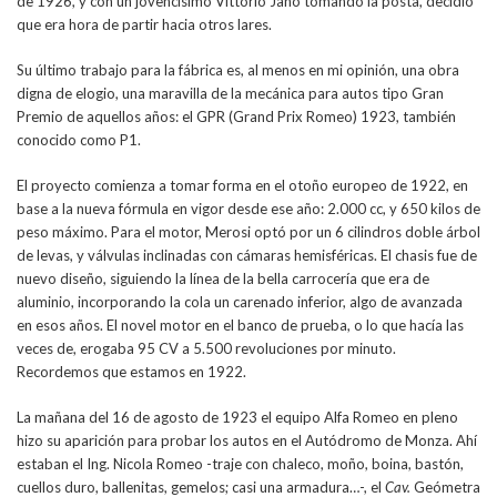
de 1926, y con un jovencísimo Vittorio Jano tomando la posta, decidió
que era hora de partir hacia otros lares.
Su último trabajo para la fábrica es, al menos en mi opinión, una obra
digna de elogio, una maravilla de la mecánica para autos tipo Gran
Premio de aquellos años: el GPR (Grand Prix Romeo) 1923, también
conocido como P1.
El proyecto comienza a tomar forma en el otoño europeo de 1922, en
base a la nueva fórmula en vigor desde ese año: 2.000 cc, y 650 kilos de
peso máximo. Para el motor, Merosi optó por un 6 cilindros doble árbol
de levas, y válvulas inclinadas con cámaras hemisféricas. El chasis fue de
nuevo diseño, siguiendo la línea de la bella carrocería que era de
aluminio, incorporando la cola un carenado inferior, algo de avanzada
en esos años. El novel motor en el banco de prueba, o lo que hacía las
veces de, erogaba 95 CV a 5.500 revoluciones por minuto.
Recordemos que estamos en 1922.
La mañana del 16 de agosto de 1923 el equipo Alfa Romeo en pleno
hizo su aparición para probar los autos en el Autódromo de Monza. Ahí
estaban el Ing. Nicola Romeo -traje con chaleco, moño, boina, bastón,
cuellos duro, ballenitas, gemelos; casi una armadura…-, el
Cav.
Geómetra