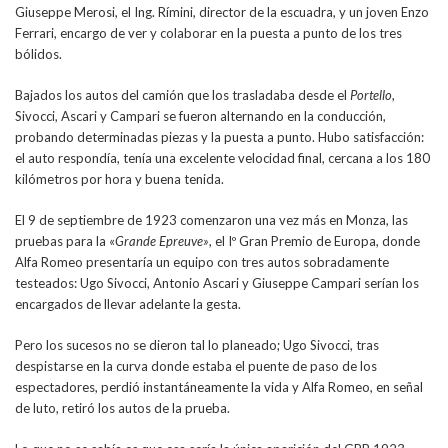
Giuseppe Merosi, el Ing. Rímini, director de la escuadra, y un joven Enzo
Ferrari, encargo de ver y colaborar en la puesta a punto de los tres
bólidos.
Bajados los autos del camión que los trasladaba desde el
Portello
,
Sivocci, Ascari y Campari se fueron alternando en la conducción,
probando determinadas piezas y la puesta a punto. Hubo satisfacción:
el auto respondía, tenía una excelente velocidad final, cercana a los 180
kilómetros por hora y buena tenida.
El 9 de septiembre de 1923 comenzaron una vez más en Monza, las
pruebas para la «
Grande Epreuve»
, el Iº Gran Premio de Europa, donde
Alfa Romeo presentaría un equipo con tres autos sobradamente
testeados: Ugo Sivocci, Antonio Ascari y Giuseppe Campari serían los
encargados de llevar adelante la gesta.
Pero los sucesos no se dieron tal lo planeado; Ugo Sivocci, tras
despistarse en la curva donde estaba el puente de paso de los
espectadores, perdió instantáneamente la vida y Alfa Romeo, en señal
de luto, retiró los autos de la prueba.