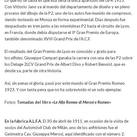
Lo que no se sabía es que esa sería la única aparición del GPR 1923.
Con Vittorio Jano ya al mando del departamento de diseño y en pleno
proceso del dibujo de la P2, uno de los autos fue munido de compresor,
siendo testeado en Monza en forma experimental. Días después fue
despachado en tren junto a las mismísimas P2 hacia el circuito de Lyon,
en Francia, donde debía disputarse el IIº Gran Premio de Europa,
también denominado XVIII Grand Prix de l’A.C.F.
El resultado del Gran Premio de Lyon es conocido y grato para
los
alfistas
, Giuseppe Campari ganaba la carrera con una de las P2 sobre
los Delage 2LCV Grand Prix de Albert Divo y Robert Benoist, que es
desde ya, parte de otra historia.
Así, sin penas ni gloria, pasó por este mundo el Gran Premio Romeo
1923. Y con tanta pena que no ha sobrevivido ni un solo ejemplar.
Fotos:
Tomadas del libro
«Le Alfa Romeo di Merosi e Romeo»
En la fábrica A.L.F.A.
El 30 de abril de 1911, en ocasión de la visita de
socios del Automóvil Club de Milán, uno de los anfitriones fue el
Geómetra Cav. Giuseppe Merosi, aquí identificado con el número 2.