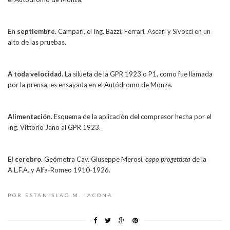
En septiembre.
Campari, el Ing. Bazzi, Ferrari, Ascari y Sivocci en un
alto de las pruebas.
A toda velocidad.
La silueta de la GPR 1923 o P1, como fue llamada
por la prensa, es ensayada en el Autódromo de Monza.
Alimentación.
Esquema de la aplicación del compresor hecha por el
Ing. Vittorio Jano al GPR 1923.
El cerebro.
Geómetra Cav. Giuseppe Merosi,
capo progettista
de la
A.L.F.A. y Alfa-Romeo 1910-1926.
POR ESTANISLAO M. IACONA