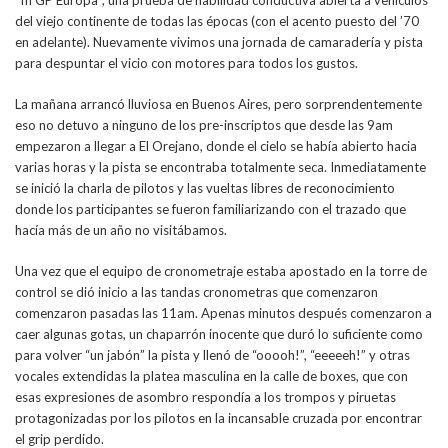
“III GP Europa”, una prueba de habilidad conductiva abierta a vehículos
del viejo continente de todas las épocas (con el acento puesto del ’70
en adelante). Nuevamente vivimos una jornada de camaradería y pista
para despuntar el vicio con motores para todos los gustos.
La mañana arrancó lluviosa en Buenos Aires, pero sorprendentemente
eso no detuvo a ninguno de los pre-inscriptos que desde las 9am
empezaron a llegar a El Orejano, donde el cielo se había abierto hacia
varias horas y la pista se encontraba totalmente seca. Inmediatamente
se inició la charla de pilotos y las vueltas libres de reconocimiento
donde los participantes se fueron familiarizando con el trazado que
hacía más de un año no visitábamos.
Una vez que el equipo de cronometraje estaba apostado en la torre de
control se dió inicio a las tandas cronometras que comenzaron
comenzaron pasadas las 11am. Apenas minutos después comenzaron a
caer algunas gotas, un chaparrón inocente que duró lo suficiente como
para volver “un jabón” la pista y llenó de “ooooh!”, “eeeeeh!” y otras
vocales extendidas la platea masculina en la calle de boxes, que con
esas expresiones de asombro respondía a los trompos y piruetas
protagonizadas por los pilotos en la incansable cruzada por encontrar
el grip perdido.