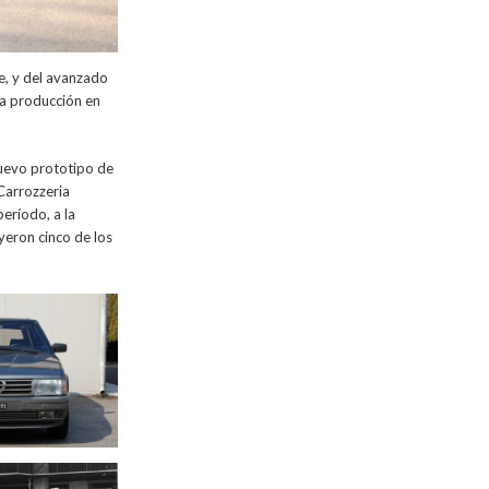
e, y del avanzado
 la producción en
uevo prototipo de
Carrozzeria
eríodo, a la
yeron cinco de los