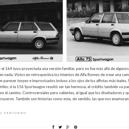
o el 164 tuvo proyectada una versión familiar, pero no fue más allá de algunos
en nada. Vistos en retrospectiva los intentos de Alfa Romeo de crear una ca
 parecer torpes e improvisados incluso a los ojos de los alfistas más leales.
tériles: si la 156 Sportwagon resultó ser tan hermosa, el crédito también va p
on el camino. Controversiales pero valientes, al igual que los diseñadores y q
truyeron. También son historias como esta, sin sentido, las que nos enamora
CO YANTORNO