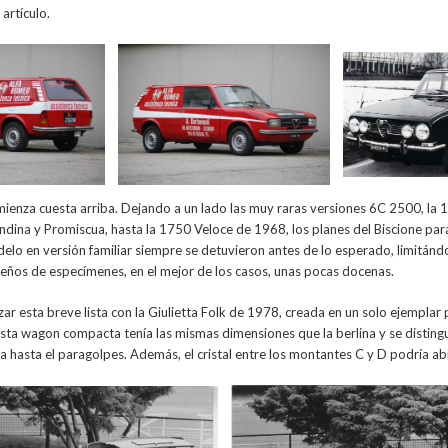
 artículo.
ienza cuesta arriba. Dejando a un lado las muy raras versiones 6C 2500, la 
ndina y Promiscua, hasta la 1750 Veloce de 1968, los planes del Biscione pa
lo en versión familiar siempre se detuvieron antes de lo esperado, limitándo
eños de especímenes, en el mejor de los casos, unas pocas docenas.
 esta breve lista con la Giulietta Folk de 1978, creada en un solo ejemplar po
Esta wagon compacta tenía las mismas dimensiones que la berlina y se distingu
a hasta el paragolpes. Además, el cristal entre los montantes C y D podría abr