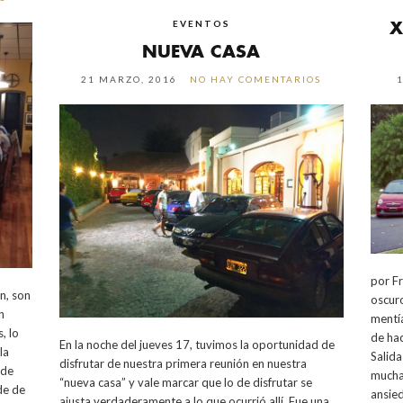
X
EVENTOS
NUEVA CASA
21 MARZO, 2016
NO HAY COMENTARIOS
por F
n, son
oscuro
n
mentía
, lo
de hac
En la noche del jueves 17, tuvimos la oportunidad de
la
Salida
disfrutar de nuestra primera reunión en nuestra
 de
mucha
“nueva casa” y vale marcar que lo de disfrutar se
de de
ansie
ajusta verdaderamente a lo que ocurrió allí. Fue una