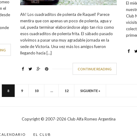
 Romeo
El mi
n el
nuest
Ah! Los cuadraditos de polenta de Raquel! Parece
 desde
Club 
mentira que con apenas un poco de polenta, agua y
vicisi
sal, pueda terminar elaborándose algo tan rico como
donde
colect
esos cuadraditos de polenta frita. El sábado pasado
primer
volvimos a pasar una muy agradable jornada en la
sede de Victoria. Una vez más los amigos fueron
ING
llegando hacia […]
CONTINUE READING
8
9
10
…
12
SIGUIENTE »
Copyright © 2007-
2026
Club Alfa Romeo Argentina
CALENDARIO
EL CLUB