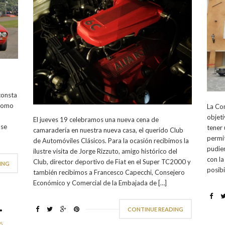
consta
dromo
La Com
objeti
El jueves 19 celebramos una nueva cena de
 se
tener 
camaradería en nuestra nueva casa, el querido Club
permit
de Automóviles Clásicos. Para la ocasión recibimos la
pudie
ilustre visita de Jorge Rizzuto, amigo histórico del
con la
Club, director deportivo de Fiat en el Super TC2000 y
ING
posibi
también recibimos a Francesco Capecchi, Consejero
Económico y Comercial de la Embajada de […]
…
CONTINUE READING
S