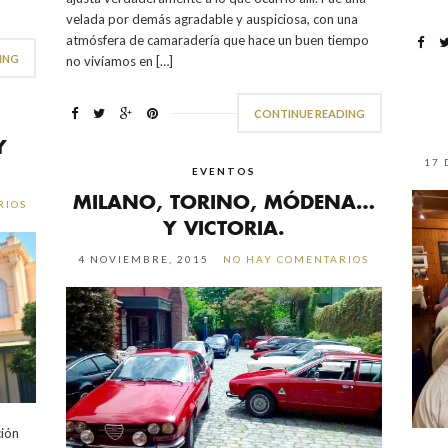
velada por demás agradable y auspiciosa, con una
atmósfera de camaradería que hace un buen tiempo
ING
no vivíamos en […]
CONTINUE READING
Y
17 
EVENTOS
MILANO, TORINO, MÓDENA…
RIOS
Y VICTORIA.
4 NOVIEMBRE, 2015
NO HAY COMENTARIOS
ción