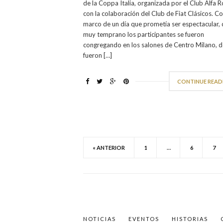
de la Coppa Italia, organizada por el Club Alfa
con la colaboración del Club de Fiat Clásicos. Co
marco de un día que prometía ser espectacular,
muy temprano los participantes se fueron
congregando en los salones de Centro Milano, 
fueron […]
CONTINUE READ
« ANTERIOR
1
…
6
7
NOTICIAS
EVENTOS
HISTORIAS